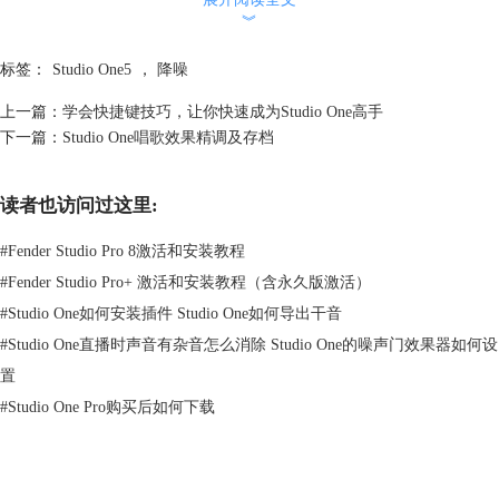
︾
标签：
Studio One5
，
降噪
上一篇：
学会快捷键技巧，让你快速成为Studio One高手
图1：噪音门插件
下一篇：
Studio One唱歌效果精调及存档
噪音门是各大音频处理软件都会用到的一类插件，也是音频降噪处理的基
读者也访问过这里:
础工具。在“浏览”——“效果”中，我们可以找到“Gate”插件，拖动可将其
添加到音频中。
#
Fender Studio Pro 8激活和安装教程
噪音门的参数设置主要有阈值、压缩范围，启动、保持和结束时间，滤波
#
Fender Studio Pro+ 激活和安装教程（含永久版激活）
器。
#
Studio One如何安装插件 Studio One如何导出干音
#
Studio One直播时声音有杂音怎么消除 Studio One的噪声门效果器如何设
置
#
Studio One Pro购买后如何下载