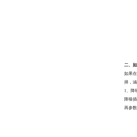
二、如何
如果在
择，涵
1、降
降噪插
再参数