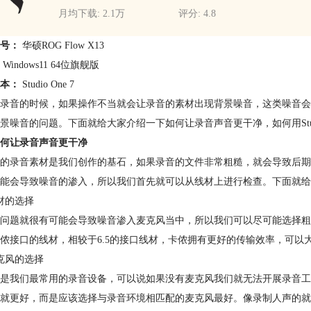
月均下载: 2.1万
评分: 4.8
型号：
华硕ROG Flow X13
：
Windows11 64位旗舰版
版本：
Studio One 7
录音的时候，如果操作不当就会让录音的素材出现背景噪音，这类噪音会
景噪音的问题。下面就给大家介绍一下如何让录音声音更干净，如何用Studio
何让录音声音更干净
的录音素材是我们创作的基石，如果录音的文件非常粗糙，就会导致后期
能会导致噪音的渗入，所以我们首先就可以从线材上进行检查。下面就给
材的选择
问题就很有可能会导致噪音渗入麦克风当中，所以我们可以尽可能选择粗
侬接口的线材，相较于6.5的接口线材，卡侬拥有更好的传输效率，可以
克风的选择
是我们最常用的录音设备，可以说如果没有麦克风我们就无法开展录音工
就更好，而是应该选择与录音环境相匹配的麦克风最好。像录制人声的就