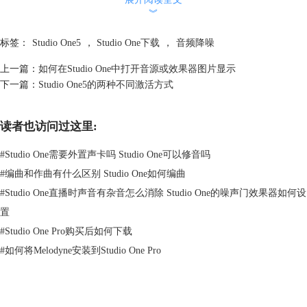
︾
标签：
Studio One5
，
Studio One下载
，
音频降噪
上一篇：
如何在Studio One中打开音源或效果器图片显示
下一篇：
Studio One5的两种不同激活方式
图2 设置曲目的选项
读者也访问过这里:
三、设置音轨
单声道音轨创建后，会在左侧工具栏出现。此时左键双击音轨的右上方可
#
Studio One需要外置声卡吗 Studio One可以修音吗
以对音轨进行设置，重点查看是否已经连接相应的设备。这里录制设备指
#
编曲和作曲有什么区别 Studio One如何编曲
的是麦克风，用于捕捉声音；回放设备就是音频的输出设备。输入设备一
#
Studio One直播时声音有杂音怎么消除 Studio One的噪声门效果器如何设
般是不需要选择的，电脑设备连接什么录音设备就显示什么。
回放设备是需要选择的，一般我们有几个虚拟跳线可以选择，根据小编测
置
试，BlackHole是降噪效果最好的，这里建议大家选择这个虚拟跳线。
#
Studio One Pro购买后如何下载
#
如何将Melodyne安装到Studio One Pro