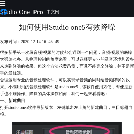
Studio One
Pro
如何使用Studio one5有效降噪
首页
产品
插件
发布时间：2020-12-14 16: 46: 49
下载
很多新手第一次录音频/视频的时候都会遇到一个问题：音频/视频的底噪
视频教程
太强怎么办。从物理控制的角度来看，可以选择更专业的录音环境和设备
服务
来达到降噪的效果。但这个方法花费昂贵，而且不能完全降噪，并不是新
购买
手的最优选。
合理运用专业的音频处理软件，可以实现录音频的同时给音频降噪的效
果。小编用到的音频处理软件是
studio one5
，该软件使用方便，即使是新
手也不难操作。降噪的具体操作如何，我们一起来看看吧：
一、新建曲目
打开studio one5软件最新版本，左键单击左上角的
新建曲目
，曲目标题自
拟。