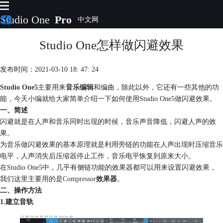
Studio One
Pro
Studio One怎样做闪避效果
首页
产品
插件
发布时间：2021-03-10 18: 47: 24
下载
Studio One5
主要用来
音乐编辑
和编曲，除此以外，它还有一些其他的功
视频教程
能，今天小编就给大家简单介绍一下如何使用Studio One5做闪避效果。
服务
一、简述
购买
闪避就是在人声和音乐同时出现的时候，音乐声音降低，闪避人声的效
果。
为音乐做闪避效果的基本原理就是利用旁链的功能在人声出现时压缩音乐
电平，人声消失后压缩器停止工作，音乐电平恢复到原来大小。
在Studio One5中，几乎有侧链功能的效果器都可以用来设置闪避效果，
我们这里主要用的是
Compressor
效果器
。
二、操作方法
1.建立音轨