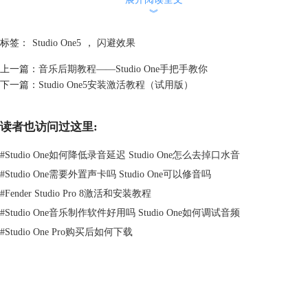
︾
标签：
Studio One5
，
闪避效果
图2：添加效果
接下来要为音乐添加效果器制作侧链，打开Studio One5的浏览器，点
上一篇：
音乐后期教程——Studio One手把手教你
击“效果”——“供应商”——“PreSonus”，找到Compressor效果器，将其拖
下一篇：
Studio One5安装激活教程（试用版）
拽到音轨1（音乐）中。
3.设置参数
读者也访问过这里:
#
Studio One如何降低录音延迟 Studio One怎么去掉口水音
#
Studio One需要外置声卡吗 Studio One可以修音吗
#
Fender Studio Pro 8激活和安装教程
#
Studio One音乐制作软件好用吗 Studio One如何调试音频
#
Studio One Pro购买后如何下载
图3：参数设置
点击效果器窗口中的“侧链”，然后在窗口左侧将阈值（Threshold）设置
到-30分贝上下，比率（Ratio）设置到10:1左右，拐点（Knee）越小越