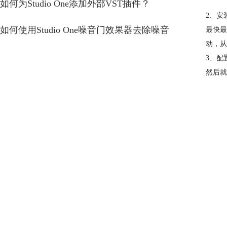
如何为Studio One添加外部VST插件？
2、安
如何使用Studio One噪音门效果器去除噪音
最快最
动，从
3、配
然后就