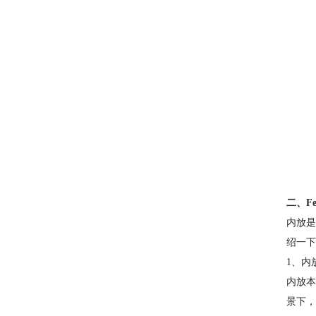
二、Fe
内放是
绍一下F
1、内
内放本
景下，