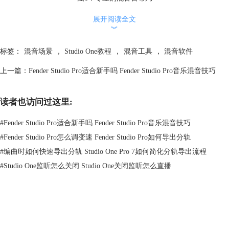
2、插件链
展开阅读全文
在混音过程中，插件的选择也很重要。Fender Studio Pro内置了大量的压
︾
缩、均衡、混响和延迟
效果器
，我们可以像玩积木一样，在每一个音轨
标签：
混音场景
，
Studio One教程
，
混音工具
，
混音软件
的“插入”栏中叠加不同的效果。例如，先用Pro EQ切掉低频杂音，再用
Fat Channel增加声音的厚度，多种插件可以添加到同一个音轨上，实现许
上一篇：
Fender Studio Pro适合新手吗 Fender Studio Pro音乐混音技巧
多不同的效果。
读者也访问过这里:
#
Fender Studio Pro适合新手吗 Fender Studio Pro音乐混音技巧
#
Fender Studio Pro怎么调变速 Fender Studio Pro如何导出分轨
#
编曲时如何快速导出分轨 Studio One Pro 7如何简化分轨导出流程
#
Studio One监听怎么关闭 Studio One关闭监听怎么直播
图2：插件链
3、路由控制