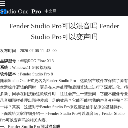
Studio One
Pro
Fender Studio Pro可以混音吗 Fender
首页
产品
Studio Pro可以变声吗
插件
下载
发布时间：2026-07-06 11: 43: 00
视频教程
服务
品牌型号：
华硕ROG Flow X13
系统：
Windows11 64位旗舰版
购买
软件版本：
Fender Studio Pro 8
随着Studio One正式更名为Fender Studio Pro，这款宿主软件在保留了原有
丝滑操作逻辑的同时，更是在人声处理和后期算法上进行了深度进化。很
多新手同学在刚接触这款软件时，往往会产生一些疑问：它能不能像专业
录音棚那样处理出那种质感十足的效果？它能不能把我的声音变得完全不
一样？其实，这些对于Fender Studio Pro来说都是信手拈来的基础操作。
下面就给大家详细介绍一下Fender Studio Pro可以混音吗，Fender Studio
Pro可以变声吗的相关内容。
一、Fender Studio Pro可以混音吗