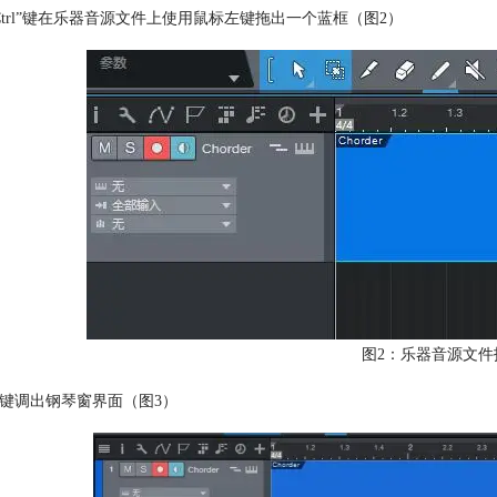
Ctrl”键在乐器音源文件上使用鼠标左键拖出一个蓝框（图2）
图2：乐器音源文件
2”键调出钢琴窗界面（图3）