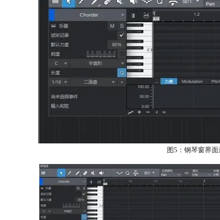
图5：钢琴窗界面