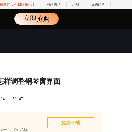
软件1折起，今日限量抢！
网站协议
消息
我的订单
立即抢购
程之怎样调整钢琴窗界面
 11: 52: 47
免费下载
平台: Win/Mac