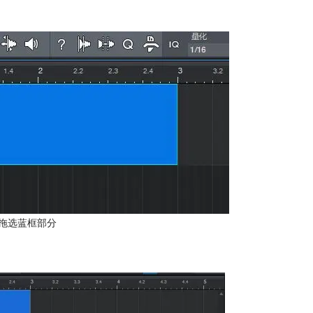
拖选蓝框部分