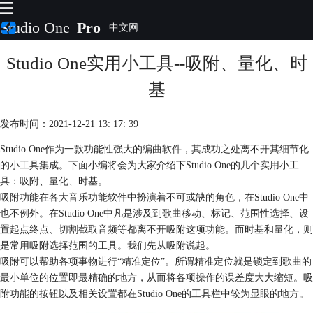
Studio One
Pro
Studio One实用小工具--吸附、量化、时
首页
产品
基
插件
下载
发布时间：2021-12-21 13: 17: 39
视频教程
服务
Studio One作为一款功能性强大的
编曲软件
，其成功之处离不开其细节化
的小工具集成。下面小编将会为大家介绍下Studio One的几个实用小工
购买
具：吸附、量化、时基。
吸附功能在各大音乐功能软件中扮演着不可或缺的角色，在Studio One中
也不例外。在Studio One中凡是涉及到歌曲移动、标记、范围性选择、设
置起点终点、切割截取音频等都离不开吸附这项功能。而时基和量化，则
是常用吸附选择范围的工具。我们先从吸附说起。
吸附可以帮助各项事物进行“精准定位”。所谓精准定位就是锁定到歌曲的
最小单位的位置即最精确的地方，从而将各项操作的误差度大大缩短。吸
附功能的按钮以及相关设置都在Studio One的工具栏中较为显眼的地方。