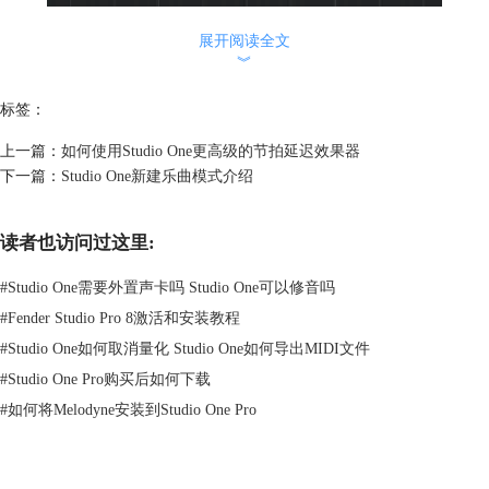
展开阅读全文
︾
标签：
图片1 吸附按钮位置图
上一篇：
如何使用Studio One更高级的节拍延迟效果器
左键单击吸附按钮，可以将此项功能唤醒或者关闭。如果想要对吸附的精
下一篇：
Studio One新建乐曲模式介绍
确度进行相应的调整，可以点击按钮左侧的“吸附文本框”。单击以后会弹
出一个菜单栏，里面共分为四个部分用于设置吸附的精确度。
读者也访问过这里:
#
Studio One需要外置声卡吗 Studio One可以修音吗
#
Fender Studio Pro 8激活和安装教程
#
Studio One如何取消量化 Studio One如何导出MIDI文件
#
Studio One Pro购买后如何下载
#
如何将Melodyne安装到Studio One Pro