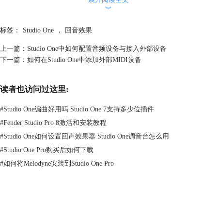
︾
标签：
Studio One
，
回音效果
图3：软件工作区
上一篇：
Studio One中如何配置音频设备与接入外部设备
下面介绍一下我们进行播放控制常用到的两个按钮：
下一篇：
如何在Studio One中添加外部MIDI设备
是停止播放按钮：用于控制音乐播放过程的结束时刻，按下后，编辑线停
在停止时刻；
读者也访问过这里:
是回到音乐起始处：当播放到中途时，需要重新从头播放音乐，按下按钮
后，音乐重头开始播放
#
Studio One编曲好用吗 Studio One 7支持多少位插件
#
Fender Studio Pro 8激活和安装教程
#
Studio One如何设置回声效果器 Studio One调音台怎么用
#
Studio One Pro购买后如何下载
图4：播放控制按钮
#
如何将Melodyne安装到Studio One Pro
二、打开效果面板