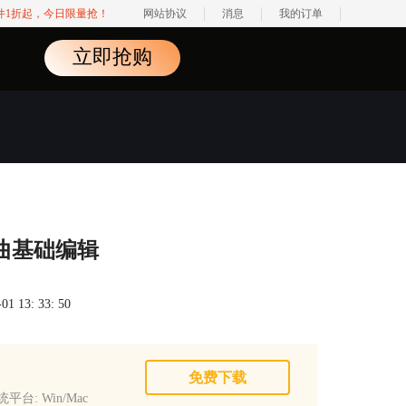
软件1折起，今日限量抢！
网站协议
消息
我的订单
立即抢购
e乐曲基础编辑
 13: 33: 50
免费下载
平台: Win/Mac