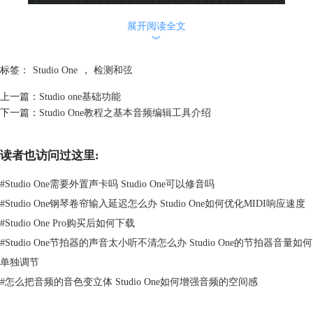
展开阅读全文
︾
标签：
Studio One
，
检测和弦
上一篇：
Studio one基础功能
下一篇：
Studio One教程之基本音频编辑工具介绍
读者也访问过这里:
图2：“检测和弦”进程界面
#
Studio One需要外置声卡吗 Studio One可以修音吗
检测完成之后，大家会发现音频下方出现了和弦名称（图3）；
#
Studio One钢琴卷帘输入延迟怎么办 Studio One如何优化MIDI响应速度
#
Studio One Pro购买后如何下载
#
Studio One节拍器的声音太小听不清怎么办 Studio One的节拍器音量如何
图3：和弦名称显示界面
单独调节
#
怎么把音频的音色变立体 Studio One如何增强音频的空间感
这时检测和弦步骤就完成了。
二、查看和弦音