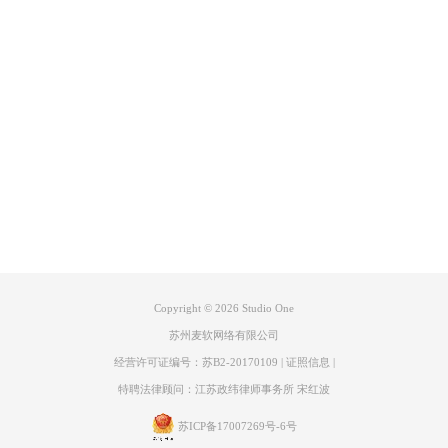
使用Studio One快速检测出曲谱中的和弦之后，如何查看这些和弦究竟是
由哪些音组成的呢？
首先鼠标左键选中音频块，按“F2”键调出编辑器界面（图4）；
产品专区
支持
关于
联系客服
Copyright © 2026
Studio One
苏州麦软网络有限公司
图4：音频编辑器界面
经营许可证编号：苏B2-20170109
|
证照信息
|
特聘法律顾问：江苏政纬律师事务所 宋红波
此时在编辑器界面下方，就会出现和弦的名称（图5）；
苏ICP备17007269号-6号