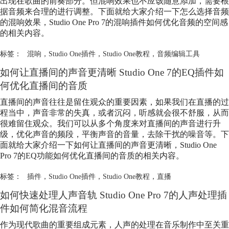
出现在歌曲的前奏部分。但混响效果也不应该随意添加，需要根
据音频来合理的进行调整。下面就给大家介绍一下怎么选择音频
的混响效果，Studio One Pro 7的混响插件如何优化音频的空间感
的相关内容。
标签：
混响
，
Studio One插件
，
Studio One教程
，
音频编辑工具
如何让直播间的声音更清晰 Studio One 7的EQ插件如
何优化直播间的音质
直播间的声音往往是留住观众的重要因素，如果我们在直播的过
程当中，声音非常的失真，或者沉闷，听感就会很不舒服，从而
很难留住观众。我们可以从多个角度来对直播间的声音进行升
级，优化声音的频段，平衡声音的音量，去除干扰的噪音等。下
面就给大家介绍一下如何让直播间的声音更清晰，Studio One
Pro 7的EQ功能如何优化直播间的音质的相关内容。
标签：
插件
，
Studio One插件
，
Studio One教程
，
直播
如何快速处理人声音轨 Studio One Pro 7的人声处理插
件如何简化混音流程
作为现代歌曲的重要组成元素，人声的处理在音乐制作中至关重