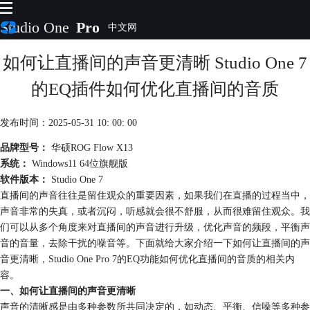
Studio One
Pro
如何让直播间的声音更清晰 Studio One 7
首页
产品
的EQ插件如何优化直播间的音质
插件
下载
发布时间：2025-05-31 10: 00: 00
视频教程
服务
品牌型号：
华硕ROG Flow X13
系统：
Windows11 64位旗舰版
购买
软件版本：
Studio One 7
直播间的声音往往是留住观众的重要因素，如果我们在直播的过程当中，
声音非常的失真，或者沉闷，听感就会很不舒服，从而很难留住观众。我
们可以从多个角度来对直播间的声音进行升级，优化声音的频段，平衡声
音的音量，去除干扰的噪音等。下面就给大家介绍一下如何让直播间的声
音更清晰，Studio One Pro 7的EQ功能如何优化直播间的音质的相关内
容。
一、如何让直播间的声音更清晰
声音的清晰感是由多种参数所共同决定的，如动态、平衡、信噪等多种参