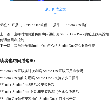
图 1 升级麦克风
展开阅读全文
2、升级信号电路
︾
在直播的时候如果麦克风当中一直有电磁的干扰声音，我们可以选择
标签：
直播
，
Studio One教程
，
插件
，
Studio One插件
Studio One当中的降噪插件来去除，但这治标不治本，电磁干扰的本质是
线材的绝缘问题，就需要我们从硬件入手。检查线材接口是否完全的接
上一篇：
直播时如何避免回声问题出现 Studio One Pro 7的延迟效果器如
入，不要有虚接，然后还可以升级一下质量更好的连接线，这样也可以让
何调整回声控制
我们的直播间声音更加的清晰。
下一篇：
音乐制作用Studio One怎么样 Studio One怎么制作伴奏
3、声学布置
环境的噪音可以说是我们录音的最大威胁，如果要让直播的声音更加清
晰，就可以尝试关闭空调，键盘等潜在的噪音声源。还可以尝试在墙面或
读者也访问过这里:
者四周的墙角布置“低音陷阱”，“低音陷阱”是一种吸音设备，可以捕获一
些不需要的低频，正确安装之后，也可以让直播间的声音更清晰。
#
Studio One可以实时变声吗 Studio One可以不用声卡吗
二、Studio One Pro 7的EQ功能如何优化直播间的音质
#
Studio One编曲好用吗 Studio One 7支持多少位插件
Studio One Pro 7自带有非常专业的
EQ
插件，可以帮助我们修正声音的频
#
Fender Studio Pro 8激活和安装教程
率，提升声音的清晰度。其中的曲线可以让我们精准的调整参数，可以用
#
Fender Studio Pro+ 激活和安装教程（含永久版激活）
它去除一些不需要的噪音频段，让一些人声的频段更加的清晰。下面就给
#
Studio One如何安装插件 Studio One如何导出干音
大家详细介绍一下Studio One Pro 7的EQ功能如何优化直播间的音质：
1、设置通道
要在Studio One当中优化直播间的音质，就需要我们先进入到Studio One