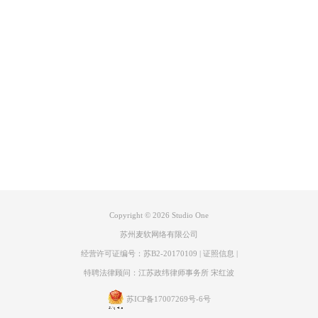
当中选择与直播相同的声卡。双击桌面Studio One，点击新建排练和演出
工程，然后在工程的设置当中设置好声卡，点击新建，就可以进入工程页
面了。
产品专区
支持
关于
联系客服
Copyright © 2026
Studio One
图 2 设置通道
苏州麦软网络有限公司
2、加载插件
经营许可证编号：苏B2-20170109
|
证照信息
|
进入到工程操作页面之后，在左侧轨道上右键，点击添加真实乐器。然后
特聘法律顾问：江苏政纬律师事务所 宋红波
在工程的右下角找到混音按钮，点击就可以调出混音台界面了。然后在新
调出的混音台页面，找到麦克风轨道，点击右上角加号，搜索Pro EQ插
苏ICP备17007269号-6号
件，点击添加就好了。