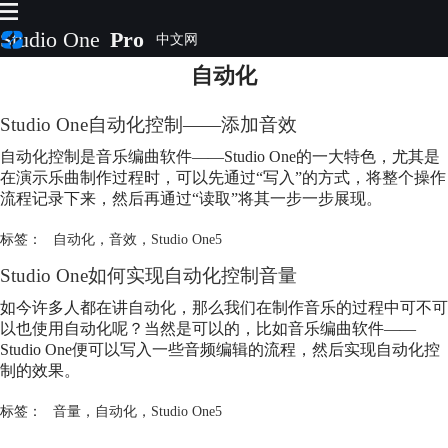
Studio One
Pro
自动化
首页
产品
Studio One
自动化
控制——添加音效
插件
自动化
控制是音乐编曲软件——Studio One的一大特色，尤其是
下载
在演示乐曲制作过程时，可以先通过“写入”的方式，将整个操作
视频教程
流程记录下来，然后再通过“读取”将其一步一步展现。
服务
标签：
自动化
，
音效
，
Studio One5
购买
Studio One如何实现
自动化
控制音量
如今许多人都在讲
自动化
，那么我们在制作音乐的过程中可不可
以也使用
自动化
呢？当然是可以的，比如音乐编曲软件——
Studio One便可以写入一些音频编辑的流程，然后实现
自动化
控
制的效果。
标签：
音量
，
自动化
，
Studio One5