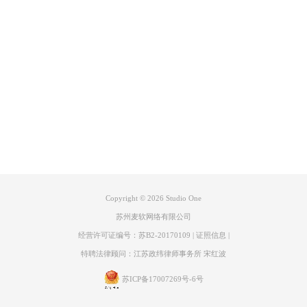
产品专区
支持
关于
联系客服
Copyright © 2026
Studio One
苏州麦软网络有限公司
经营许可证编号：苏B2-20170109
|
证照信息
|
特聘法律顾问：江苏政纬律师事务所 宋红波
苏ICP备17007269号-6号