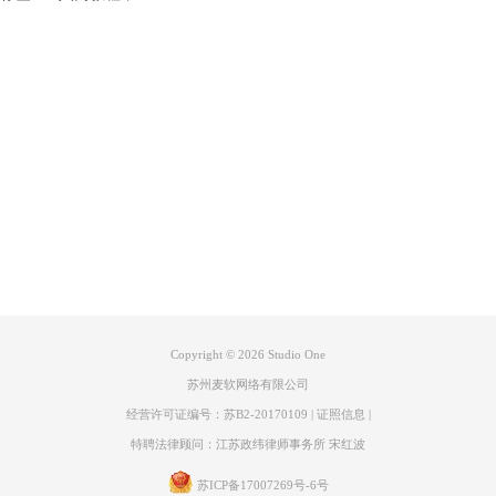
产品专区
支持
关于
联系客服
Copyright © 2026
Studio One
苏州麦软网络有限公司
经营许可证编号：苏B2-20170109
|
证照信息
|
特聘法律顾问：江苏政纬律师事务所 宋红波
苏ICP备17007269号-6号