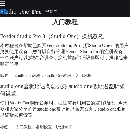
Studio One
Pro
入门教程
首页
产品
Fender Studio Pro 8（Studio One）换机教程
插件
本教程旨在帮助已购买Fender Studio Pro（原Studio One）的用户
下载
更换使用设备，您可以自行管理 Fender Studio Pro的注册设备，
视频教程
一个账户可以授权5台设备，换机前解绑旧设备即可，操作起来
服务
非常简单。
购买
标签：
studio one教程
，
Studio One教程
，
入门教程
studio one监听延迟高怎么办 studio one低延迟监听如
何设置
使用Studio One制作音频时，往往需要用到它的监听功能。今天
要和大家分享的是studio one监听延迟高怎么办，studio one低延
迟监听如何设置。
标签：
入门教程
，
常用设置
，
听湿录干