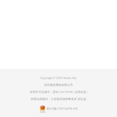
图 3自动控制菜单
产品专区
四．MIDI
在MIDI设置页面中，可以选择时间码（Timecode）是否跟随循环、是否
显示预拍音符、是否追踪长音符、是否切掉结尾长音、录音抵消时间等设
支持
置。
关于
联系客服
图 4 MIDI菜单
Copyright © 2026
Studio One
苏州麦软网络有限公司
五．控制台
控制台页面的选项可以根据自己的实际使用习惯来进行选择。例如，如果
经营许可证编号：苏B2-20170109
|
证照信息
|
需要实时监听，可以将“录音轨道实时监听”、“录乐器轨实时监听”等选项
特聘法律顾问：江苏政纬律师事务所 宋红波
勾选上。
苏ICP备17007269号-6号