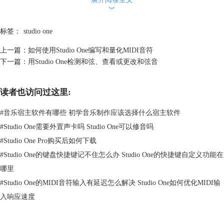
︾
标签：
studio one
图 2 编辑中菜单
上一篇：
如何使用Studio One编写和量化MIDI音符
下一篇：
用Studio One检测和弦、查看或更改和弦音
“自动控制”菜单
在自动控制菜单中，有一个“为所有新音轨设置默认包络”，这个选项是什
么意思呢？在Automation（自动化）过程中，会显示“音量”、“声像”、“静
读者也访问过这里:
音”这几个选项之一，如果同时选择了多个选项，相应的在自动化过程中
就会同时显示所选择的这几个选项，当然这个设定还是需要根据每个人的
#
音乐宿主软件有哪些 初学音乐制作应该选择什么宿主软件
操作习惯进行设置的。
#
Studio One需要外置声卡吗 Studio One可以修音吗
#
Studio One Pro购买后如何下载
#
Studio One的键盘快捷键记不住怎么办 Studio One的快捷键自定义功能在
哪里
#
Studio One的MIDI音符输入有延迟怎么解决 Studio One如何优化MIDI输
入响应速度