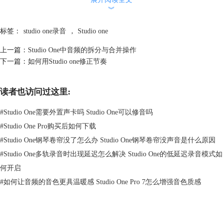
︾
标签：
studio one录音
，
Studio one
图2：新建空白乐曲
上一篇：
Studio One中音频的拆分与合并操作
下一篇：
如何用Studio one修正节奏
无论是乐曲文件还是项目文件，我们都可以在页面的左上角找到文件，选
择保存或者另存为，快捷键为Ctri+S或者Ctrl+Alt+S,就可以完成对文件的
保存。当然也要记得设置自动保存时间间隔，这样在我们忘记保存时，软
读者也访问过这里:
件也会自动对文件进行保存，避免一些特殊情况文件的丢失。
#
Studio One需要外置声卡吗 Studio One可以修音吗
#
Studio One Pro购买后如何下载
#
Studio One钢琴卷帘没了怎么办 Studio One钢琴卷帘没声音是什么原因
#
Studio One多轨录音时出现延迟怎么解决 Studio One的低延迟录音模式如
何开启
#
如何让音频的音色更具温暖感 Studio One Pro 7怎么增强音色质感