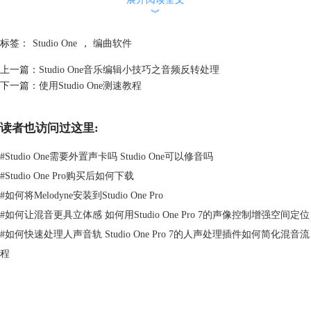
︾
标签：
Studio One
，
编曲软件
上一篇：
Studio One音乐编辑小技巧之音频反转处理
下一篇：
使用Studio One测速教程
读者也访问过这里:
#
Studio One需要外置声卡吗 Studio One可以修音吗
图2：MIDI键盘控制器界面
#
Studio One Pro购买后如何下载
#
如何将Melodyne安装到Studio One Pro
Studio One是创作者整个项目流程中的忠实伴侣，从“开始”页面便提供了
关于录制、整理、编辑和混音的完备工具。全新的鼓组与旋律MIDI图
#
如何让混音更具立体感 如何用Studio One Pro 7的声像控制增强空间定位
案，让钢琴卷帘窗变为鼓组的专属编辑器，使创作者更容易分辨编辑鼓组
#
如何快速处理人声音轨 Studio One Pro 7的人声处理插件如何简化混音流
中的每件乐器，有了这个功能创作者就可以对鼓组进行快速且无缝的编辑
程
了。
二、Pro Tools | First