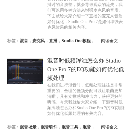
播时的音质差，就会导致观众的流失，我
们可以用多种方法来增强麦克风的音质。
下面就给大家介绍一下直播的麦克风音质
如何优化，Studio One Pro 7是如何增强麦
克风效果的相关内容。
标签：
混音
，
麦克风
，
直播
，
Studio One教程
，
阅读全文
混音时低频浑浊怎么办 Studio
One Pro 7的EQ功能如何优化低
频处理
在我们进行混音时，低频处理往往是非常
重要的，合理的低频分配可以让歌曲更加
清晰，具有支撑感和冲击力，获得更好的
听感。今天我就给大家介绍一下混音时低
频浑浊怎么办和Studio One Pro 7的EQ功能
如何优化低频处理的有关内容。
标签：
混音场景
，
混音软件
，
混音工具
，
混音
，
阅读全文