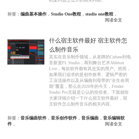
机架内放怎么开的相关内容。
标签：
编曲基本操作
，
Studio One教程
，
studio one教程
，
阅读全文
什么宿主软件最好 宿主软件怎
么制作音乐
其实在音乐制作领域，从老牌的Cubase到电
音新宠FL Studio，再到舞台艺术Ableton
Live，每款软件都有其忠实的用户。然而，
如果我们追求的是创作效率、逻辑严密的
工业流操作以及从编曲到母带的“全生命周
期”覆盖，那么在2026年的今天，Fender
Studio Pro无疑是公认的佼佼者。下面就给
大家详细介绍一下什么宿主软件最好，宿
主软件怎么制作音乐的相关内容。
标签：
音乐编曲软件
，
音乐创作软件
，
音乐编曲
，
音乐编辑软
件
，
阅读全文