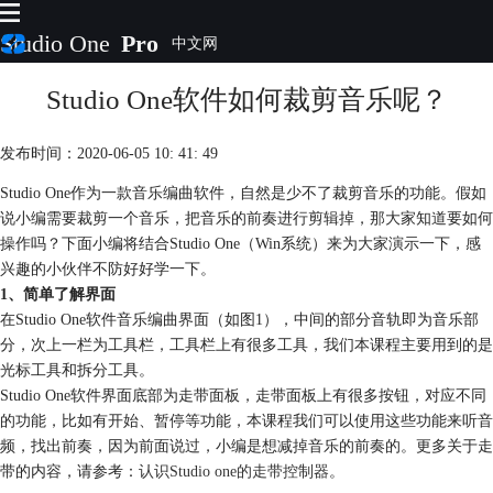
Studio One
Pro
Studio One软件如何裁剪音乐呢？
首页
产品
插件
发布时间：2020-06-05 10: 41: 49
下载
Studio One作为一款音乐编曲软件，自然是少不了裁剪音乐的功能。假如
视频教程
说小编需要裁剪一个音乐，把音乐的前奏进行剪辑掉，那大家知道要如何
服务
操作吗？下面小编将结合Studio One（Win系统）来为大家演示一下，感
购买
兴趣的小伙伴不防好好学一下。
1、简单了解界面
在Studio One软件音乐编曲界面（如图1），中间的部分音轨即为音乐部
分，次上一栏为工具栏，工具栏上有很多工具，我们本课程主要用到的是
光标工具和拆分工具。
Studio One软件界面底部为走带面板，走带面板上有很多按钮，对应不同
的功能，比如有开始、暂停等功能，本课程我们可以使用这些功能来听音
频，找出前奏，因为前面说过，小编是想减掉音乐的前奏的。更多关于走
带的内容，请参考：
认识Studio one的走带控制器
。