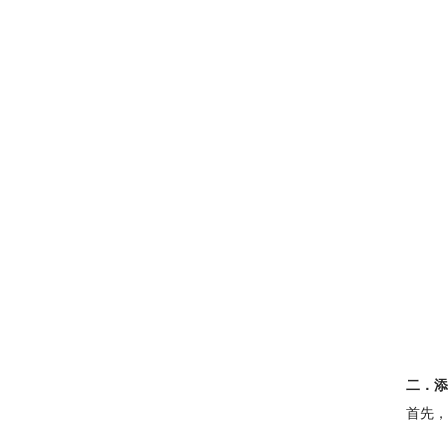
二．添
首先，