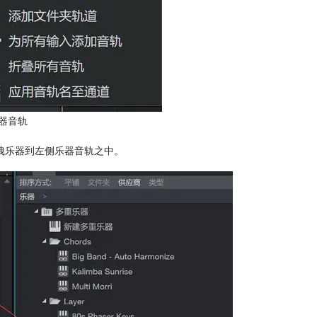
器音轨
拽乐器到左侧乐器音轨之中。