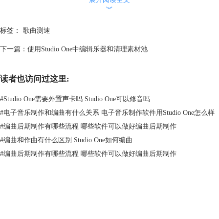
︾
标签：
歌曲测速
下一篇：
使用Studio One中编辑乐器和清理素材池
读者也访问过这里:
#
Studio One需要外置声卡吗 Studio One可以修音吗
#
电子音乐制作和编曲有什么关系 电子音乐制作软件用Studio One怎么样
图2：常规操作界面
#
编曲后期制作有哪些流程 哪些软件可以做好编曲后期制作
音频的保存位置的更改点击位置按钮即可选择路径。
#
编曲和作曲有什么区别 Studio One如何编曲
第二步：设置音频效果。音频的设置在使用Studio One前是重中之重的一
#
编曲后期制作有哪些流程 哪些软件可以做好编曲后期制作
步。点击音频设置按钮，如果你有插入声卡要在音频设备中下拉菜单点击
切换，找不到可以点击控制面板寻找声卡所在位置。
产品专区