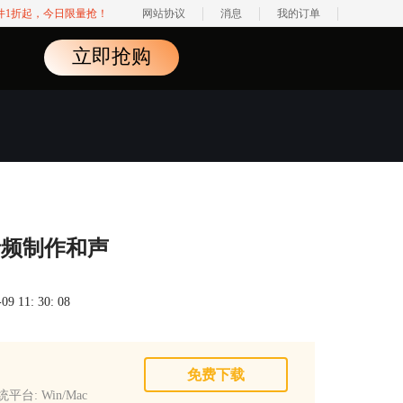
软件1折起，今日限量抢！
网站协议
消息
我的订单
立即抢购
e为音频制作和声
 11: 30: 08
免费下载
平台: Win/Mac