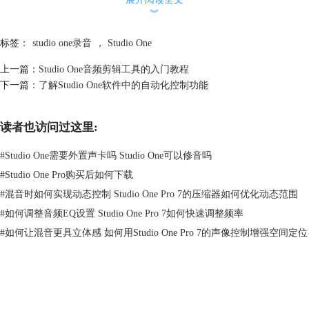
︾
标签：
studio one录音
，
Studio One
上一篇：
Studio One音频剪辑工具的入门教程
下一篇：
了解Studio One软件中的自动化控制功能
读者也访问过这里:
图二：点亮
#
Studio One需要外置声卡吗 Studio One可以修音吗
点亮后，就可以看到音轨头部的仪表处有声音在跳动，按下方的录音键开
始录音，这时，大家可以看到所录声音的波形，这就是 Studio One的常规
#
Studio One Pro购买后如何下载
录音方式。
#
混音时如何实现动态控制 Studio One Pro 7的压缩器如何优化动态范围
#
如何调整音频EQ设置 Studio One Pro 7如何快速调整频率
#
如何让混音更具立体感 如何用Studio One Pro 7的声像控制增强空间定位