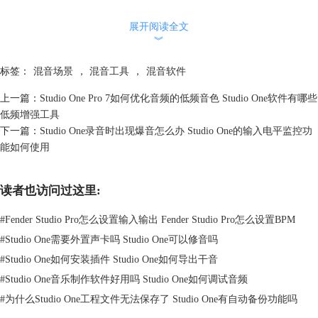
2、动态的控制思路
要控制音频的动态范围，主要依靠的还是Studio One
混音软件
当中自带的
展开阅读全文
︾
插件，我们可以使用Compressor插件来控制动态。插件其中有非常多的参
数，其中最重要的三个分别是压缩（Compression）负责把音量最大的部
标签：
混音场景
，
混音工具
，
混音软件
分压下来，让整体动态范围变小，音量更均衡。扩展（Expansion）把音
量最小的部分拉低一些，增加动态范围，让声音更有起伏。限制
上一篇：
Studio One Pro 7如何优化音频的低频音色 Studio One软件有哪些
（Limiting）给音量设置天花板，最大就这么大了。在实际操作当中，具
低频增强工具
体设置参数就需要我们根据素材和目标来进行调整，如果觉得太复杂，我
下一篇：
Studio One录音时出现爆音怎么办 Studio One的输入电平监控功
们还可以直接使用当中的预设。
能如何使用
读者也访问过这里:
#
Fender Studio Pro怎么设置输入输出 Fender Studio Pro怎么设置BPM
#
Studio One需要外置声卡吗 Studio One可以修音吗
#
Studio One如何安装插件 Studio One如何导出干音
#
Studio One音乐制作软件好用吗 Studio One如何调试音频
#
为什么Studio One工程文件无法保存了 Studio One有自动备份功能吗
图 2 动态的控制思路