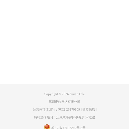
二、Studio One Pro 7如何优化音频的动态处理
上面已经给大家介绍了一些设置动态范围的相关参数，但光会控制动态范
围还不够，我们还需要学习如何优化动态处理，让声音听起来更加有层
产品专区
次。下面就给大家详细介绍一下Studio One Pro 7如何优化音频的动态处
理：
1、Compressor
支持
说到优化动态Compressor插件是绝对绕不开的。Compressor绝对是动态处
理当中的大哥。要优化音频的动态处理，我们就需要因材施教。例如，我
关于
们在处理人声的时候以用低阈值和高比特把音量控制起来，处理架子鼓
时，阈值就可以高一点，比特率则降低，保留其打击感。再比如处理电吉
他时，我们就可以设置阈值为-15dB，比率3:1，让吉他拥有丰富的动态。
联系客服
Copyright © 2026
Studio One
苏州麦软网络有限公司
经营许可证编号：苏B2-20170109
|
证照信息
|
特聘法律顾问：江苏政纬律师事务所 宋红波
苏ICP备17007269号-6号