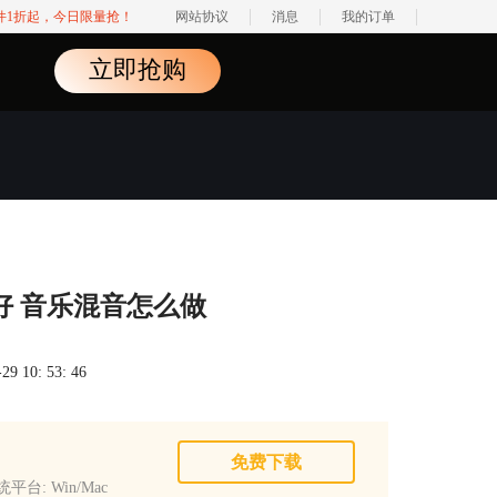
软件1折起，今日限量抢！
网站协议
消息
我的订单
立即抢购
好 音乐混音怎么做
 10: 53: 46
免费下载
平台: Win/Mac