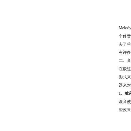
Melo
个修音
去了单
有许多
二、音
在谈这
形式来
器来对
1、效
混音使
些效果