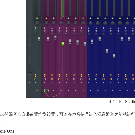
图1：FL Stu
tudio的混音台自带前置
均衡
设置，可以在声音信号进入混音通道之前就进
。
dio One