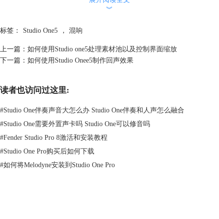
︾
标签：
Studio One5
，
混响
上一篇：
如何使用Studio one5处理素材池以及控制界面缩放
下一篇：
如何使用Studio Onee5制作回声效果
读者也访问过这里:
#
Studio One伴奏声音大怎么办 Studio One伴奏和人声怎么融合
#
Studio One需要外置声卡吗 Studio One可以修音吗
#
Fender Studio Pro 8激活和安装教程
#
Studio One Pro购买后如何下载
图三：查找混响效果界面
单击右下角“浏览”，选择浏览器中“效果”，我们可通过平铺、文件夹、供
#
如何将Melodyne安装到Studio One Pro
应商以及效果类型查找“混响”效果。