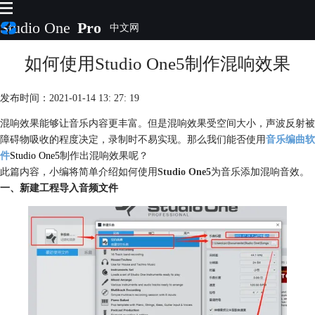
Studio One
Pro
如何使用Studio One5制作混响效果
首页
产品
插件
发布时间：2021-01-14 13: 27: 19
下载
混响效果能够让音乐内容更丰富。但是混响效果受空间大小，声波反射被
视频教程
障碍物吸收的程度决定，录制时不易实现。那么我们能否使用
音乐编曲软
服务
件
Studio One5
制作出混响效果呢？
购买
此篇内容，小编将简单介绍如何使用
Studio One5
为音乐添加混响音效。
一、新建工程导入音频文件