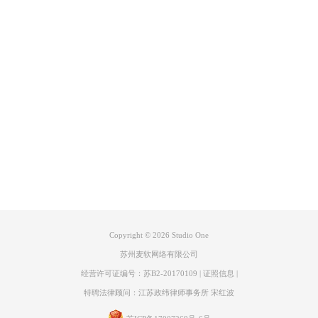
图2：解决采样率不匹配
二、Fender Studio Pro采样率越高越好吗
采样率的选择，直接影响了音频的质量，许多新手朋友认为越高越好，但
实际上需要根据我们的需求进行平衡。在Fender Studio Pro当中，我们可
产品专区
以自由设置采样率，但是并不是越高就一定更好。下面就给大家详细介绍
一下Fender Studio Pro采样率越高越好吗：
支持
1、采样率高
采样率越高越好的说法，本质上是因为更高的采样率，能捕捉更多音频细
关于
节。更高的采样率如96kHz或192kHz，可以扩展频率的范围，特别是在处
理高频信号时，采样率越高，音频保真度就越高。但因为我们人类听觉上
限大约在20kHz，太高了也没必要。
联系客服
2、采样率高的好处
高采样率往往能获得更好的声音质感，能听清更多声音的细节。在我们进
Copyright © 2026
Studio One
行管弦乐等真实乐器录制的时候，可以把采样率调的高一点，96kHz就可
以提供更好的动态范围和空间感，从而可以记录更多的声音信息。
苏州麦软网络有限公司
经营许可证编号：苏B2-20170109
|
证照信息
|
特聘法律顾问：江苏政纬律师事务所 宋红波