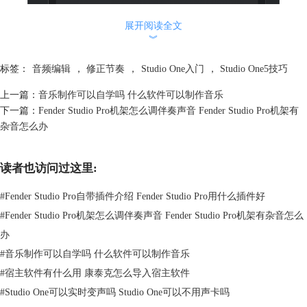
展开阅读全文
图1：采样率不匹配的原因
︾
3、解决采样率不匹配
标签：
音频编辑
，
修正节奏
，
Studio One入门
，
Studio One5技巧
我们可以双击打开Fender Studio Pro，在启动页面点击选项，选择音频设
置，在音频设备中查看当前采样率，然后把48kHz改为44.1kHz，点击应
上一篇：
音乐制作可以自学吗 什么软件可以制作音乐
用，此时
录音
就恢复正常了。新手推荐大家就选择44.1kHz的就行了，
下一篇：
Fender Studio Pro机架怎么调伴奏声音 Fender Studio Pro机架有
48kHz用的很少，而且对电脑要求高。
杂音怎么办
读者也访问过这里:
#
Fender Studio Pro自带插件介绍 Fender Studio Pro用什么插件好
#
Fender Studio Pro机架怎么调伴奏声音 Fender Studio Pro机架有杂音怎么
办
#
音乐制作可以自学吗 什么软件可以制作音乐
#
宿主软件有什么用 康泰克怎么导入宿主软件
#
Studio One可以实时变声吗 Studio One可以不用声卡吗