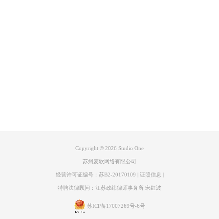
3、Studio One声卡配置
电脑识别好声卡之后，我们就可以双击图标，进入Studio One软件，然后
来到新建工程页面，中间点击设置-选项-音频设置，在音频设置当中就可
产品专区
以设置音频设备了，点击方框，下拉找到与声卡型号一致的选项选择，然
后可以根据需要调整参数，但新手建议不动，设置完成之后点击确定。此
支持
时进入工程声卡机架就安装调试完成了。
关于
联系客服
Copyright © 2026
Studio One
苏州麦软网络有限公司
经营许可证编号：苏B2-20170109
|
证照信息
|
特聘法律顾问：江苏政纬律师事务所 宋红波
苏ICP备17007269号-6号
图 3 Studio One声卡配置