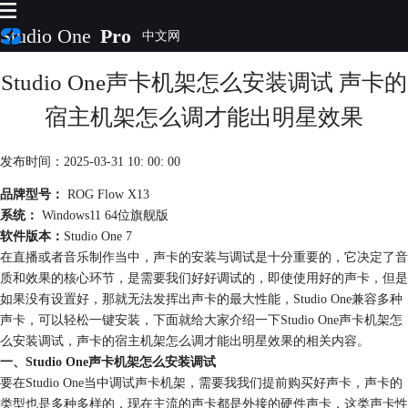
Studio One
Pro
Studio One声卡机架怎么安装调试 声卡的
首页
产品
宿主机架怎么调才能出明星效果
插件
下载
发布时间：2025-03-31 10: 00: 00
视频教程
服务
品牌型号：
ROG Flow X13
系统：
Windows11 64位旗舰版
购买
软件版本：
Studio One 7
在直播或者音乐制作当中，声卡的安装与调试是十分重要的，它决定了音
质和效果的核心环节，是需要我们好好调试的，即使使用好的声卡，但是
如果没有设置好，那就无法发挥出声卡的最大性能，Studio One兼容多种
声卡，可以轻松一键安装，下面就给大家介绍一下Studio One声卡机架怎
么安装调试，声卡的宿主机架怎么调才能出明星效果的相关内容。
一、Studio One声卡机架怎么安装调试
要在Studio One当中调试声卡机架，需要我我们提前购买好声卡，声卡的
类型也是多种多样的，现在主流的声卡都是外接的硬件声卡，这类声卡性