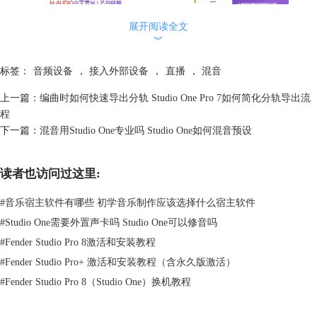
图 1 配置声卡驱动
展开阅读全文
︾
2、连接声卡与设备
连接声卡与设备在安装好驱动程序之后，就可以进行设备的连接了。一般
标签：
音频设备
，
接入外部设备
，
直播
，
混音
驱动程序安装好之后，连接声卡，电脑右下角会提示新设备，我们点击同
意。然后检查接口，确保麦克风、乐器等输入设备都正确的连接到声卡。
上一篇：
编曲时如何快速导出分轨 Studio One Pro 7如何简化分轨导出流
最后打开声卡供电，电脑显示新声卡，则声卡与设备都连接好了。
程
下一篇：
混音用Studio One专业吗 Studio One如何混音预设
读者也访问过这里:
#
音乐宿主软件有哪些 初学音乐制作应该选择什么宿主软件
#
Studio One需要外置声卡吗 Studio One可以修音吗
#
Fender Studio Pro 8激活和安装教程
#
Fender Studio Pro+ 激活和安装教程（含永久版激活）
#
Fender Studio Pro 8（Studio One）换机教程
图 2 连接声卡与设备