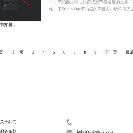
中，节拍器是辅助我们把握节奏速度的重要工
绍一下Studio One节拍器的声音太小听不清
节拍器
，
页
上一页
3
4
5
6
7
8
9
下一页
最
关于
联系客服
关于我们
400-8765-888
服务条款
kefu@makeding.com