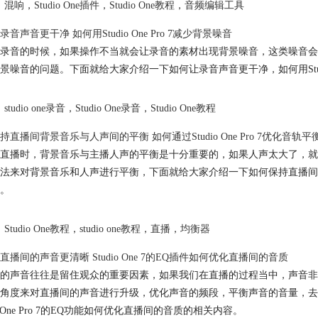
混响
，
Studio One插件
，
Studio One教程
，
音频编辑工具
音声音更干净 如何用Studio One Pro 7减少背景噪音
录音的时候，如果操作不当就会让录音的素材出现背景噪音，这类噪音会
景噪音的问题。下面就给大家介绍一下如何让录音声音更干净，如何用Studio
studio one录音
，
Studio One录音
，
Studio One教程
持直播间背景音乐与人声间的平衡 如何通过Studio One Pro 7优化音轨平
直播时，背景音乐与主播人声的平衡是十分重要的，如果人声太大了，就会爆
法来对背景音乐和人声进行平衡，下面就给大家介绍一下如何保持直播间背景音乐
。
Studio One教程
，
studio one教程
，
直播
，
均衡器
直播间的声音更清晰 Studio One 7的EQ插件如何优化直播间的音质
的声音往往是留住观众的重要因素，如果我们在直播的过程当中，声音非
角度来对直播间的声音进行升级，优化声音的频段，平衡声音的音量，去
io One Pro 7的EQ功能如何优化直播间的音质的相关内容。