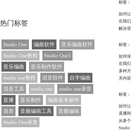
标签：
如何让录
在我们
热门标签
解决背
Studio One
编曲软件
音乐编曲软件
标签：
Studio One教程
Studio One5
如何保
在我们
音乐编曲
音乐制作软件
多种方
studio one教程
混音软件
自学编曲
关内容
混音工具
studio one
studio one录音
标签：
直播
音乐制作
编曲基本操作
如何让
混音
音频编辑工具
音频编辑
直播间
从多个
Studio One录音
Stud