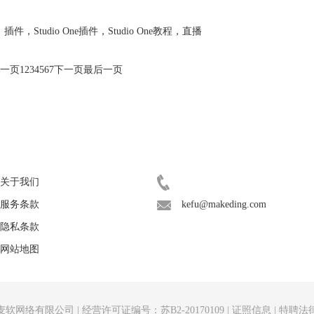
插件
，
Studio One插件
，
Studio One教程
，
直播
一页
1
2
3
4
5
6
7
下一页
最后一页
关于
联系客服
关于我们
400-8765-888
服务条款
kefu@makeding.com
隐私条款
网站地图
麦软网络有限公司
|
经营许可证编号：苏B2-20170109
|
证照信息
|
特聘法