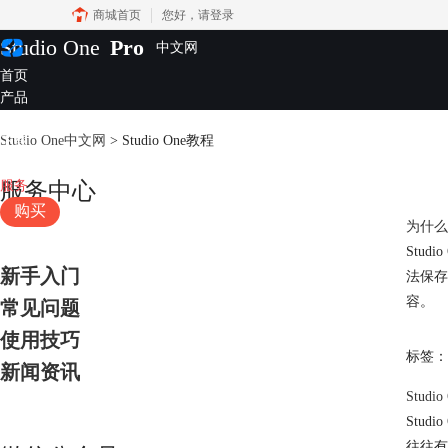
商城首页
您好，
请登录
Studio One
Pro
首页
产品
插件
Studio One中文网
>
Studio One教程
下载
视频教程
服务
服务中心
购买
为什么S
Stu
新手入门
法保存
容。
常见问题
使用技巧
标签：
新闻资讯
Stud
Stu
往往有