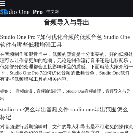
Studio One
Pro
音频导入与导出
首页
产品
Studio One Pro 7如何优化音频的低频音色 Studio One
插件
软件有哪些低频增强工具
下载
视频教程
在音频制作和混音当中，低频的塑造是十分重要的。好的低频处
服务
理可以让作品更加的饱满，无论是制作流行音乐还是电影配乐，
低频部分的处理都会直接影响作品的质感。下面就给大家介绍一
购买
下，Studio One Pro 7如何优化音频的低频音色，Studio One软件
有哪些低频增强工具的相关内容。
标签：
音频编辑
，
音频编辑处理
，
Studio One音频处理
，
音频导入与导
出
studio one怎么导出音频文件 studio one导出范围怎么
标记
对音频进行后期编辑时，文件的导入和导出是不可避免的操作流
程，下面要介绍的是studio one怎么导出音频文件，studio one导