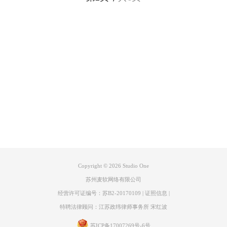
产品专区
支持
关于
联系客服
Copyright © 2026
Studio One
苏州麦软网络有限公司
经营许可证编号：苏B2-20170109
|
证照信息
|
特聘法律顾问：江苏政纬律师事务所 宋红波
苏ICP备17007269号-6号