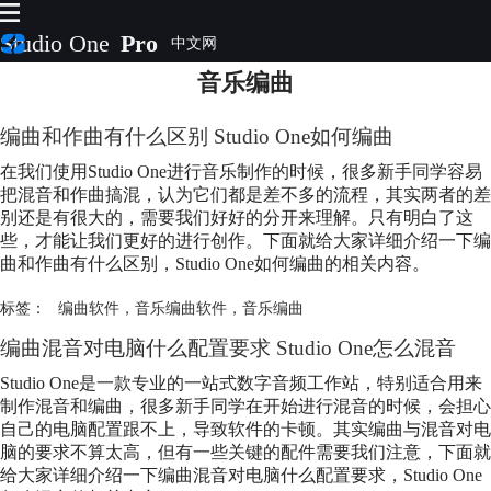
Studio One
Pro
音乐编曲
首页
产品
编曲和作曲有什么区别 Studio One如何编曲
插件
在我们使用Studio One进行音乐制作的时候，很多新手同学容易
下载
把混音和作曲搞混，认为它们都是差不多的流程，其实两者的差
视频教程
别还是有很大的，需要我们好好的分开来理解。只有明白了这
服务
些，才能让我们更好的进行创作。下面就给大家详细介绍一下编
曲和作曲有什么区别，Studio One如何编曲的相关内容。
购买
标签：
编曲软件
，
音乐编曲软件
，
音乐编曲
编曲混音对电脑什么配置要求 Studio One怎么混音
Studio One是一款专业的一站式数字音频工作站，特别适合用来
制作混音和编曲，很多新手同学在开始进行混音的时候，会担心
自己的电脑配置跟不上，导致软件的卡顿。其实编曲与混音对电
脑的要求不算太高，但有一些关键的配件需要我们注意，下面就
给大家详细介绍一下编曲混音对电脑什么配置要求，Studio One