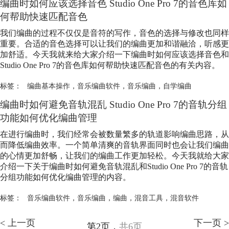
编曲时如何应该选择音色 Studio One Pro 7的音色库如
何帮助快速匹配音色
我们编曲的过程不仅仅是音符的写作，音色的选择与修改也同样
重要。合适的音色选择可以让我们的编曲更加和谐融洽，听感更
加舒适。今天我就来给大家介绍一下编曲时如何应该选择音色和
Studio One Pro 7的音色库如何帮助快速匹配音色的有关内容。
标签：
编曲基本操作
，
音乐编曲软件
，
音乐编曲
，
自学编曲
编曲时如何避免音轨混乱 Studio One Pro 7的音轨分组
功能如何优化编曲管理
在进行编曲时，我们经常会被数量繁多的轨道影响编曲思路，从
而降低编曲效率。一个简单清爽的音轨界面同时也会让我们编曲
的心情更加舒畅，让我们的编曲工作更加轻松。今天我就给大家
介绍一下关于编曲时如何避免音轨混乱和Studio One Pro 7的音轨
分组功能如何优化编曲管理的内容。
标签：
音乐编曲软件
，
音乐编曲
，
编曲
，
混音工具
，
混音软件
< 上一页
下一页 >
第2页，
共6页