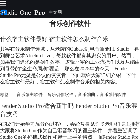
Studio One
Pro
音乐创作软件
首页
产品
什么宿主软件最好 宿主软件怎么制作音乐
插件
其实在音乐制作领域，从老牌的Cubase到电音新宠FL Studio，再
下载
到舞台艺术Ableton Live，每款软件都有其忠实的用户。然而，
视频教程
如果我们追求的是创作效率、逻辑严密的工业流操作以及从编曲
服务
到母带的“全生命周期”覆盖，那么在2026年的今天，Fender
Studio Pro无疑是公认的佼佼者。下面就给大家详细介绍一下什
购买
么宿主软件最好，宿主软件怎么制作音乐的相关内容。
标签：
音乐编曲软件
，
音乐创作软件
，
音乐编曲
，
音乐编辑软件
Fender Studio Pro适合新手吗 Fender Studio Pro音乐混
音技巧
在我们开始学习混音的过程中，会经常看见许多老师和博主推荐
大家将Studio One作为自己混音学习的宿主软件，并着重强调了
Studio One的拖拽式操作和易于上手的特点。而Fender Studio Pro