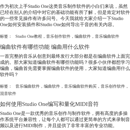
作为初次上手Studio One这类音乐制作软件的小白们来说，虽然
已经在别人的介绍中对它的基础功能有所了解，但是肯定对软件
的一些常见操作有许多问号。今天我就给大家介绍一下Studio
One如何安装插件和Studio One如何导出干音的有关内容。
标签：
Studio One教程
，
音乐创作软件
，
编曲软件
，
音乐编曲软件
编曲软件有哪些功能 编曲用什么软件
一首完整的音乐从创意到最终发行大部分都是在编曲软件上面完
成的。那大家知道编曲软件有哪些功能吗？很多小伙伴都想学习
编曲，编曲首先需要掌握编曲软件的使用，大家知道编曲用什么
软件吗？
标签：
音乐编曲软件
，
编曲软件
，
音乐编曲软件购买
，
音乐创作软件
，
混音软件
如何使用Studio One编写和量化MIDI音符
Studio One是一款优秀的音乐创作与制作软件，拥有高度的多操
作系统平台兼容性，让每个人都可以通过更简单的方式来录制音
频以及进行MIDI制作，并且提供了非常丰富的专业功能。