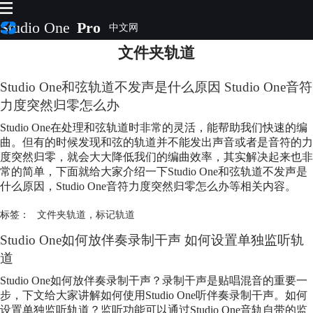
Studio One
Pro
文件夹轨道
首页
产品
Studio One和弦轨道不发声是什么原因 Studio One音符
插件
力度突然归零怎么办
下载
视频教程
Studio One在处理和弦轨道时非常的灵活，能帮助我们快速的编
服务
曲。但有的时候发现和弦的轨道并不能发出声音或者是音符的力
度突然归零，就会大大降低我们的编曲效率，其实解决起来也非
购买
常的简单，下面就给大家介绍一下Studio One和弦轨道不发声是
什么原因，Studio One音符力度突然归零怎么办等相关内容。
标签：
文件夹轨道
，
标记轨道
Studio One如何放伴奏录制干声 如何设置单独监听轨
道
Studio One如何放伴奏录制干声？录制干声是贴唱混音的重要一
步，下文给大家讲解如何使用Studio One听伴奏录制干声。如何
设置单独监听轨道？监听功能可以通过Studio One音轨自带的监